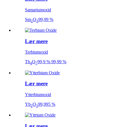
Samariumoxid
Sm
O
99,99 %
2
3
Lær mere
Terbiumoxid
Tb
O
99,9 % 99,99 %
4
7
Lær mere
Ytterbiumoxid
Yb
O
99,995 %
2
3
Lær mere