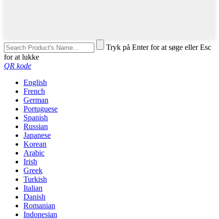
Tryk på Enter for at søge eller Esc
for at lukke
QR kode
English
French
German
Portuguese
Spanish
Russian
Japanese
Korean
Arabic
Irish
Greek
Turkish
Italian
Danish
Romanian
Indonesian