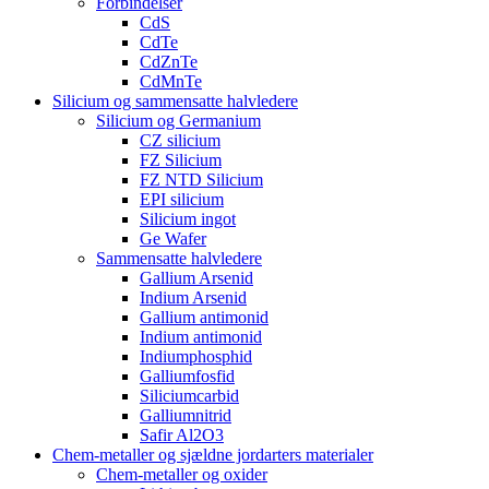
Forbindelser
CdS
CdTe
CdZnTe
CdMnTe
Silicium og sammensatte halvledere
Silicium og Germanium
CZ silicium
FZ Silicium
FZ NTD Silicium
EPI silicium
Silicium ingot
Ge Wafer
Sammensatte halvledere
Gallium Arsenid
Indium Arsenid
Gallium antimonid
Indium antimonid
Indiumphosphid
Galliumfosfid
Siliciumcarbid
Galliumnitrid
Safir Al2O3
Chem-metaller og sjældne jordarters materialer
Chem-metaller og oxider