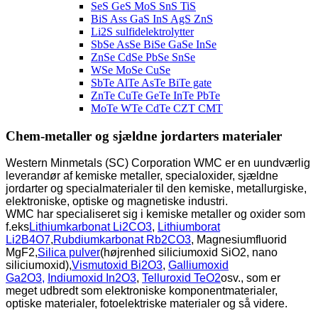
SeS GeS MoS SnS TiS
BiS Ass GaS InS AgS ZnS
Li2S sulfidelektrolytter
SbSe AsSe BiSe GaSe InSe
ZnSe CdSe PbSe SnSe
WSe MoSe CuSe
SbTe AlTe AsTe BiTe gate
ZnTe CuTe GeTe InTe PbTe
MoTe WTe CdTe CZT CMT
Chem-metaller og sjældne jordarters materialer
Western Minmetals (SC) Corporation WMC er en uundværlig
leverandør af kemiske metaller, specialoxider, sjældne
jordarter og specialmaterialer til den kemiske, metallurgiske,
elektroniske, optiske og magnetiske industri.
WMC har specialiseret sig i kemiske metaller og oxider som
f.eks
Lithiumkarbonat Li2CO3
,
Lithiumborat
Li2B4O7
,
Rubdiumkarbonat Rb2CO3
, Magnesiumfluorid
MgF2,
Silica pulver
(højrenhed siliciumoxid SiO2, nano
siliciumoxid),
Vismutoxid Bi2O3
,
Galliumoxid
Ga2O3,
Indiumoxid In2O3
,
Telluroxid TeO2
osv., som er
meget udbredt som elektroniske komponentmaterialer,
optiske materialer, fotoelektriske materialer og så videre.