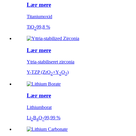
Lær mere
Titaniumoxid
TiO
99,8 %
2
Lær mere
Ytria-stabiliseret zirconia
Y-TZP (ZrO
+Y
O
)
2
2
3
Lær mere
Lithiumborat
Li
B
O
99,99 %
2
4
7