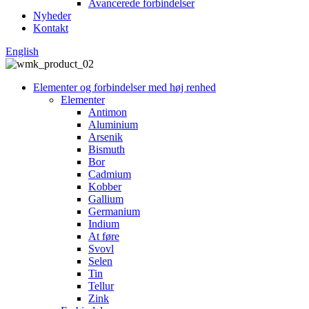
Avancerede forbindelser
Nyheder
Kontakt
English
Elementer og forbindelser med høj renhed
Elementer
Antimon
Aluminium
Arsenik
Bismuth
Bor
Cadmium
Kobber
Gallium
Germanium
Indium
At føre
Svovl
Selen
Tin
Tellur
Zink