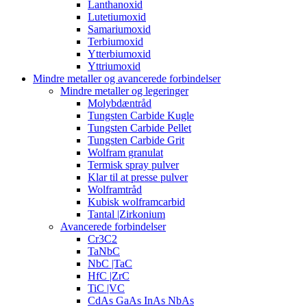
Lanthanoxid
Lutetiumoxid
Samariumoxid
Terbiumoxid
Ytterbiumoxid
Yttriumoxid
Mindre metaller og avancerede forbindelser
Mindre metaller og legeringer
Molybdæntråd
Tungsten Carbide Kugle
Tungsten Carbide Pellet
Tungsten Carbide Grit
Wolfram granulat
Termisk spray pulver
Klar til at presse pulver
Wolframtråd
Kubisk wolframcarbid
Tantal |Zirkonium
Avancerede forbindelser
Cr3C2
TaNbC
NbC |TaC
HfC |ZrC
TiC |VC
CdAs GaAs InAs NbAs