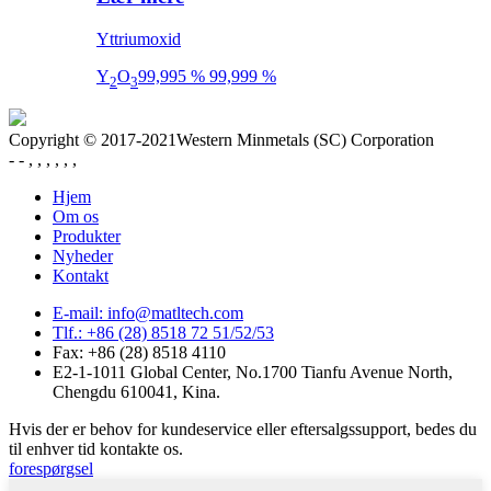
Yttriumoxid
Y
O
99,995 % 99,999 %
2
3
Copyright © 2017-2021Western Minmetals (SC) Corporation
- - , , , , , ,
Hjem
Om os
Produkter
Nyheder
Kontakt
E-mail: info@matltech.com
Tlf.: +86 (28) 8518 72 51/52/53
Fax: +86 (28) 8518 4110
E2-1-1011 Global Center, No.1700 Tianfu Avenue North,
Chengdu 610041, Kina.
Hvis der er behov for kundeservice eller eftersalgssupport, bedes du
til enhver tid kontakte os.
forespørgsel