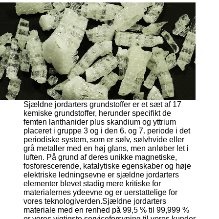
Sjældne jordarters grundstoffer er et sæt af 17
kemiske grundstoffer, herunder specifikt de
femten lanthanider plus skandium og yttrium
placeret i gruppe 3 og i den 6. og 7. periode i det
periodiske system, som er sølv, sølvhvide eller
grå metaller med en høj glans, men anløber let i
luften.
På grund af deres unikke magnetiske,
fosforescerende, katalytiske egenskaber og høje
elektriske ledningsevne er sjældne jordarters
elementer blevet stadig mere kritiske for
materialernes ydeevne og er uerstattelige for
vores teknologiverden.Sjældne jordarters
materiale med en renhed på 99,5 % til 99,999 %
er vores vigtigste serviceforsyning til vores kunder