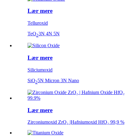
Lær mere
Telluroxid
TeO
3N 4N 5N
2
Lær mere
Siliciumoxid
SiO
5N Micron 3N Nano
2
Lær mere
Zirconiumoxid ZrO₂ |Hafniumoxid HfO₂ 99,9 %