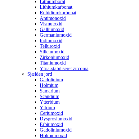
Lithiumborat
Lithiumkarbonat
Rubidiumkarbonat
Antimonoxid
Vismutoxid
Galliumoxid
Germaniumoxid
Indiumoxid
Telluroxid
Siliciumoxid
Zirkoniumoxid
Titaniumoxid
Ytria-stabiliseret zirconia
Sjælden jord
Gadolinium
Holmium
Samarium
Scandium
Ytterbium
Yttrium
Ceriumoxid
Dysprosiumoxid
Erbiumoxid
Gadoliniumoxid
Holmiumoxid