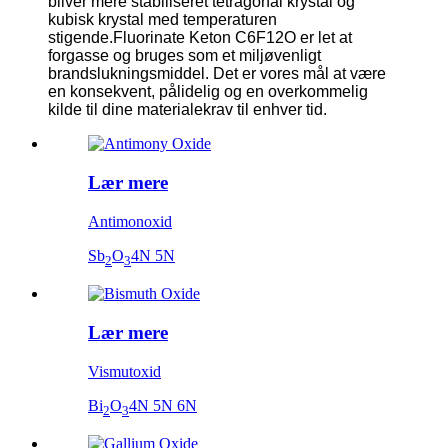
bliver mere stabiliseret tetragonal krystal og
kubisk krystal med temperaturen
stigende.Fluorinate Keton C6F12O er let at
forgasse og bruges som et miljøvenligt
brandslukningsmiddel.
Det er vores mål at være
en konsekvent, pålidelig og en overkommelig
kilde til dine materialekrav til enhver tid.
Lær mere
Antimonoxid
Sb
O
4N 5N
2
3
Lær mere
Vismutoxid
Bi
O
4N 5N 6N
2
3