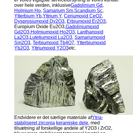
over hele verden, inklusive
Gadolinium Gd
,
Holmium Ho
,
Samarium Sm
,
Scandium Sc
,
Ytterbium Yb
,
Yttrium Y
,
Ceriumoxid CeO2
,
Dysprosiumoxid Dy2O3
,
Erbiumoxid Er2O3
,
Europium Oxide Eu2O3,
Gadoliniumoxid
Gd2O3
,
Holmiumoxid Ho2O3
,
Lanthanoxid
La2O3
,
Lutetiumoxid Lu2O3
,
Samariumoxid
Sm2O3
,
Terbiumoxid Tb4O7
,
Ytterbiumoxid
Yb2O3
,
Yttriumoxid Y2O3
etc.
Endvidere er det særlige materiale af
Ytria-
stabiliseret zirconia
keramiske dele
, med
tilsætning af forskellige andele af Y2O3 i ZrO2,