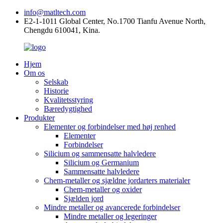
info@matltech.com
E2-1-1011 Global Center, No.1700 Tianfu Avenue North,
Chengdu 610041, Kina.
Hjem
Om os
Selskab
Historie
Kvalitetsstyring
Bæredygtighed
Produkter
Elementer og forbindelser med høj renhed
Elementer
Forbindelser
Silicium og sammensatte halvledere
Silicium og Germanium
Sammensatte halvledere
Chem-metaller og sjældne jordarters materialer
Chem-metaller og oxider
Sjælden jord
Mindre metaller og avancerede forbindelser
Mindre metaller og legeringer