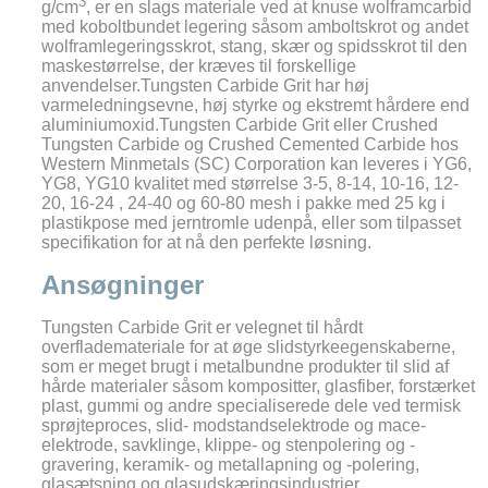
3
g/cm
, er en slags materiale ved at knuse wolframcarbid
med koboltbundet legering såsom amboltskrot og andet
wolframlegeringsskrot, stang, skær og spidsskrot til den
maskestørrelse, der kræves til forskellige
anvendelser.Tungsten Carbide Grit har høj
varmeledningsevne, høj styrke og ekstremt hårdere end
aluminiumoxid.Tungsten Carbide Grit eller Crushed
Tungsten Carbide og Crushed Cemented Carbide hos
Western Minmetals (SC) Corporation kan leveres i YG6,
YG8, YG10 kvalitet med størrelse 3-5, 8-14, 10-16, 12-
20, 16-24 , 24-40 og 60-80 mesh i pakke med 25 kg i
plastikpose med jerntromle udenpå, eller som tilpasset
specifikation for at nå den perfekte løsning.
Ansøgninger
Tungsten Carbide Grit er velegnet til hårdt
overflademateriale for at øge slidstyrkeegenskaberne,
som er meget brugt i metalbundne produkter til slid af
hårde materialer såsom kompositter, glasfiber, forstærket
plast, gummi og andre specialiserede dele ved termisk
sprøjteproces, slid- modstandselektrode og mace-
elektrode, savklinge, klippe- og stenpolering og -
gravering, keramik- og metallapning og -polering,
glasætsning og glasudskæringsindustrier.