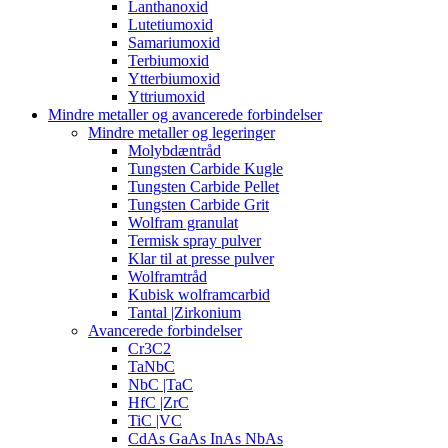
Lanthanoxid
Lutetiumoxid
Samariumoxid
Terbiumoxid
Ytterbiumoxid
Yttriumoxid
Mindre metaller og avancerede forbindelser
Mindre metaller og legeringer
Molybdæntråd
Tungsten Carbide Kugle
Tungsten Carbide Pellet
Tungsten Carbide Grit
Wolfram granulat
Termisk spray pulver
Klar til at presse pulver
Wolframtråd
Kubisk wolframcarbid
Tantal |Zirkonium
Avancerede forbindelser
Cr3C2
TaNbC
NbC |TaC
HfC |ZrC
TiC |VC
CdAs GaAs InAs NbAs