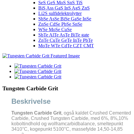
SeS GeS MoS SnS TiS
BiS Ass GaS InS AgS ZnS
Li2S sulfidelektrolytter
SbSe AsSe BiSe GaSe InSe
ZnSe CdSe PbSe SnSe
WSe MoSe CuSe
SbTe AlTe AsTe BiTe gate
ZnTe CuTe GeTe InTe PbTe
MoTe WTe CdTe CZT CMT
Tungsten Carbide Grit
Beskrivelse
Tungsten Carbide Grit
, også kaldet Crushed Cemented
Carbide, Crushed Tungsten Carbide, med 6%, 8%,10%
koboltindhold og wolframcarbidbalance, smeltepunkt
3410°C, kogepunkt 5100°C, massefylde 14,50-14,85