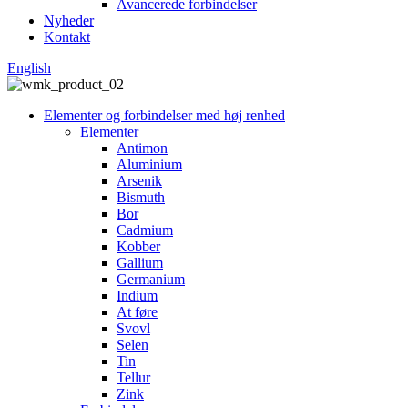
Avancerede forbindelser
Nyheder
Kontakt
English
Elementer og forbindelser med høj renhed
Elementer
Antimon
Aluminium
Arsenik
Bismuth
Bor
Cadmium
Kobber
Gallium
Germanium
Indium
At føre
Svovl
Selen
Tin
Tellur
Zink