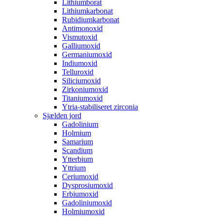
Lithiumborat
Lithiumkarbonat
Rubidiumkarbonat
Antimonoxid
Vismutoxid
Galliumoxid
Germaniumoxid
Indiumoxid
Telluroxid
Siliciumoxid
Zirkoniumoxid
Titaniumoxid
Ytria-stabiliseret zirconia
Sjælden jord
Gadolinium
Holmium
Samarium
Scandium
Ytterbium
Yttrium
Ceriumoxid
Dysprosiumoxid
Erbiumoxid
Gadoliniumoxid
Holmiumoxid