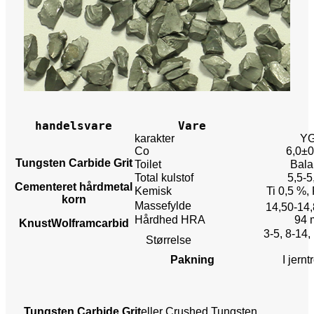
handelsvare
Vare
karakter
Y
Co
6,0±0
Tungsten Carbide Grit
Toilet
Bala
Total kulstof
5,5-5
Cementeret hårdmetal
Kemisk
Ti 0,5 %,
korn
Massefylde
14,50-14,
Hårdhed HRA
94 
Knust
Wolframcarbid
3-5, 8-14,
Størrelse
Pakning
I jern
Tungsten Carbide Grit
eller Crushed Tungsten