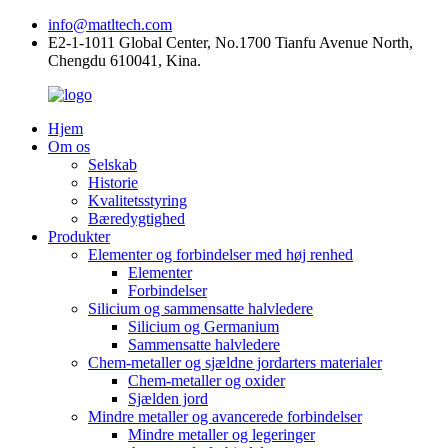
info@matltech.com
E2-1-1011 Global Center, No.1700 Tianfu Avenue North,
Chengdu 610041, Kina.
Hjem
Om os
Selskab
Historie
Kvalitetsstyring
Bæredygtighed
Produkter
Elementer og forbindelser med høj renhed
Elementer
Forbindelser
Silicium og sammensatte halvledere
Silicium og Germanium
Sammensatte halvledere
Chem-metaller og sjældne jordarters materialer
Chem-metaller og oxider
Sjælden jord
Mindre metaller og avancerede forbindelser
Mindre metaller og legeringer