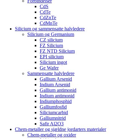
Forbindelser
CdS
CdTe
CdZnTe
CdMnTe
Silicium og sammensatte halvledere
Silicium og Germanium
CZ silicium
FZ Silicium
FZ NTD Silicium
EPI silicium
Silicium ingot
Ge Wafer
Sammensatte halvledere
Gallium Arsenid
Indium Arsenid
Gallium antimonid
Indium antimonid
Indiumphosphid
Galliumfosfid
Siliciumcarbid
Galliumnitrid
Safir Al2O3
Chem-metaller og sjældne jordarters materialer
Chem-metaller og oxider