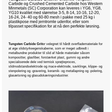
Carbide og Crushed Cemented Carbide hos Western
Minmetals (SC) Corporation kan leveres i YG6, YG8,
YG10 kvalitet med størrelse 3-5, 8-14, 10-16, 12-20,
16-24, 24- 40 og 60-80 mesh i pakke med 25 kg i
plastikpose med jerntromle udenfor, eller som
tilpasset specifikation for at nå den perfekte løsning.
Tungsten Carbide Grit
er velegnet til hårdt overflademateriale for
at øge slidstyrkeegenskaberne, som er meget udbredt i
metalbundne produkter til slid af hårde materialer såsom
kompositter, glasfiber, forstærket plast, gummi og andre
specialiserede dele ved termisk sprøjteproces,
slidmodstandselektrode og mace-elektrode, savklinge, klippe- og
stenpolering og -gravering, keramik- og metallapning og -polering,
glasætsning og glasudskæringsindustrier.