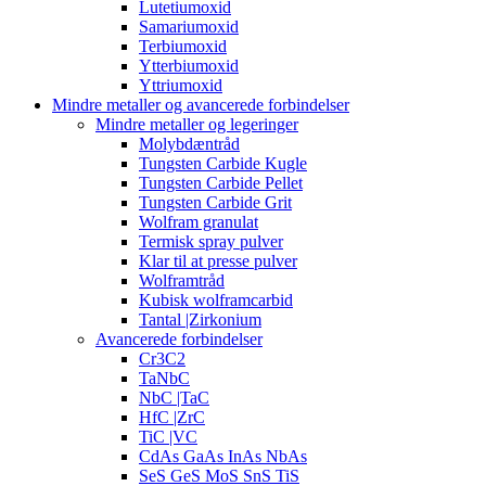
Lutetiumoxid
Samariumoxid
Terbiumoxid
Ytterbiumoxid
Yttriumoxid
Mindre metaller og avancerede forbindelser
Mindre metaller og legeringer
Molybdæntråd
Tungsten Carbide Kugle
Tungsten Carbide Pellet
Tungsten Carbide Grit
Wolfram granulat
Termisk spray pulver
Klar til at presse pulver
Wolframtråd
Kubisk wolframcarbid
Tantal |Zirkonium
Avancerede forbindelser
Cr3C2
TaNbC
NbC |TaC
HfC |ZrC
TiC |VC
CdAs GaAs InAs NbAs
SeS GeS MoS SnS TiS