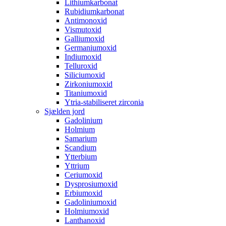
Lithiumkarbonat
Rubidiumkarbonat
Antimonoxid
Vismutoxid
Galliumoxid
Germaniumoxid
Indiumoxid
Telluroxid
Siliciumoxid
Zirkoniumoxid
Titaniumoxid
Ytria-stabiliseret zirconia
Sjælden jord
Gadolinium
Holmium
Samarium
Scandium
Ytterbium
Yttrium
Ceriumoxid
Dysprosiumoxid
Erbiumoxid
Gadoliniumoxid
Holmiumoxid
Lanthanoxid