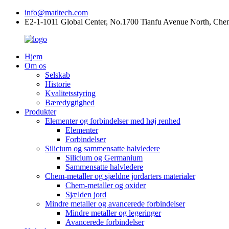
info@matltech.com
E2-1-1011 Global Center, No.1700 Tianfu Avenue North, Che
Hjem
Om os
Selskab
Historie
Kvalitetsstyring
Bæredygtighed
Produkter
Elementer og forbindelser med høj renhed
Elementer
Forbindelser
Silicium og sammensatte halvledere
Silicium og Germanium
Sammensatte halvledere
Chem-metaller og sjældne jordarters materialer
Chem-metaller og oxider
Sjælden jord
Mindre metaller og avancerede forbindelser
Mindre metaller og legeringer
Avancerede forbindelser