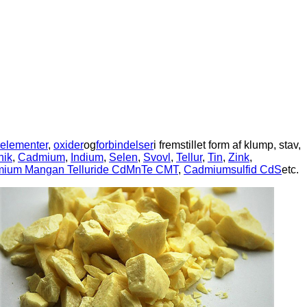
 elementer
,
oxider
og
forbindelser
i fremstillet form af klump, stav,
nik
,
Cadmium
,
Indium
,
Selen
,
Svovl
,
Tellur
,
Tin
,
Zink
,
ium Mangan Telluride CdMnTe CMT
,
Cadmiumsulfid CdS
etc.