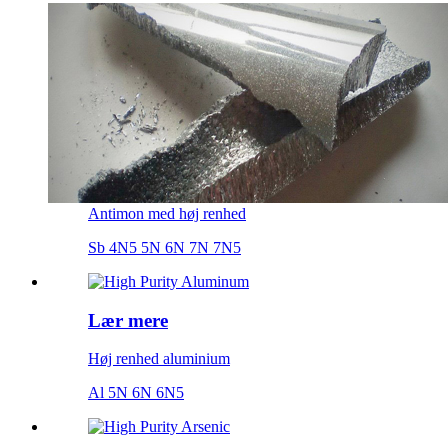
Antimon med høj renhed
Sb 4N5 5N 6N 7N 7N5
Lær mere
Høj renhed aluminium
Al 5N 6N 6N5