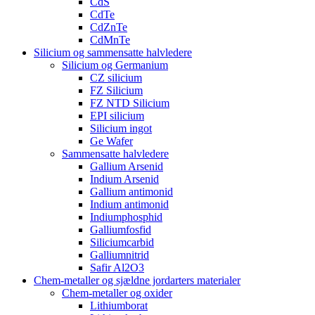
CdS
CdTe
CdZnTe
CdMnTe
Silicium og sammensatte halvledere
Silicium og Germanium
CZ silicium
FZ Silicium
FZ NTD Silicium
EPI silicium
Silicium ingot
Ge Wafer
Sammensatte halvledere
Gallium Arsenid
Indium Arsenid
Gallium antimonid
Indium antimonid
Indiumphosphid
Galliumfosfid
Siliciumcarbid
Galliumnitrid
Safir Al2O3
Chem-metaller og sjældne jordarters materialer
Chem-metaller og oxider
Lithiumborat