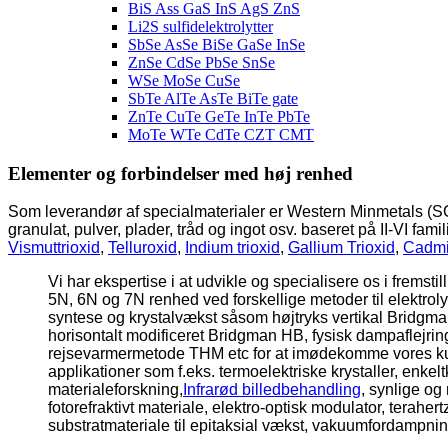
BiS Ass GaS InS AgS ZnS
Li2S sulfidelektrolytter
SbSe AsSe BiSe GaSe InSe
ZnSe CdSe PbSe SnSe
WSe MoSe CuSe
SbTe AlTe AsTe BiTe gate
ZnTe CuTe GeTe InTe PbTe
MoTe WTe CdTe CZT CMT
Elementer og forbindelser med høj renhed
Som leverandør af specialmaterialer er Western Minmetals (SC)
granulat, pulver, plader, tråd og ingot osv. baseret på II-VI fami
Vismuttrioxid
,
Telluroxid
,
Indium trioxid
,
Gallium Trioxid
,
Cadmi
Vi har ekspertise i at udvikle og specialisere os i fremstil
5N, 6N og 7N renhed ved forskellige metoder til elektrolys
syntese og krystalvækst såsom højtryks vertikal Bridgma
horisontalt modificeret Bridgman HB, fysisk dampaflej
rejsevarmermetode THM etc for at imødekomme vores kunde
applikationer som f.eks. termoelektriske krystaller, enkel
materialeforskning,
Infrarød billedbehandling
, synlige og
fotorefraktivt materiale, elektro-optisk modulator, terahe
substratmateriale til epitaksial vækst, vakuumfordampnin