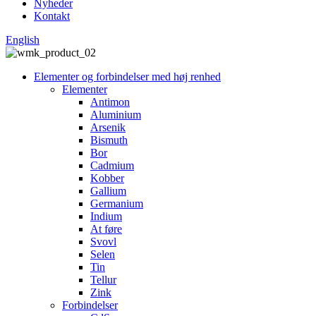
Nyheder
Kontakt
English
Elementer og forbindelser med høj renhed
Elementer
Antimon
Aluminium
Arsenik
Bismuth
Bor
Cadmium
Kobber
Gallium
Germanium
Indium
At føre
Svovl
Selen
Tin
Tellur
Zink
Forbindelser