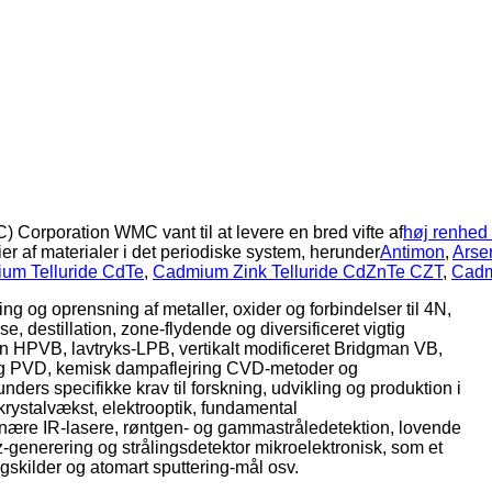
 Corporation WMC vant til at levere en bred vifte af
høj renhed
lier af materialer i det periodiske system, herunder
Antimon
,
Arse
um Telluride CdTe
,
Cadmium Zink Telluride CdZnTe CZT
,
Cadm
ling og oprensning af metaller, oxider og forbindelser til 4N,
e, destillation, zone-flydende og diversificeret vigtig
n HPVB, lavtryks-LPB, vertikalt modificeret Bridgman VB,
ring PVD, kemisk dampaflejring CVD-metoder og
rs specifikke krav til forskning, udvikling og produktion i
tkrystalvækst, elektrooptik, fundamental
 nære IR-lasere, røntgen- og gammastråledetektion, lovende
rtz-generering og strålingsdetektor mikroelektronisk, som et
gskilder og atomart sputtering-mål osv.