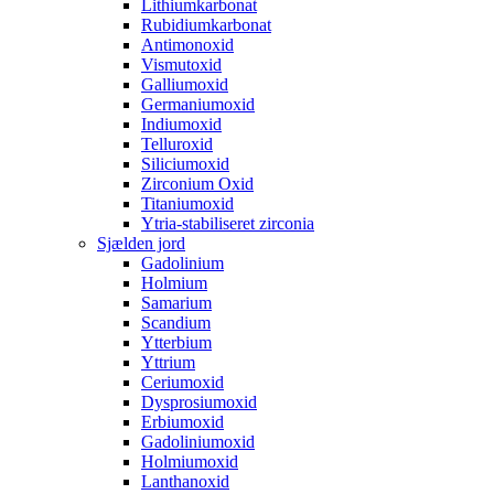
Lithiumkarbonat
Rubidiumkarbonat
Antimonoxid
Vismutoxid
Galliumoxid
Germaniumoxid
Indiumoxid
Telluroxid
Siliciumoxid
Zirconium Oxid
Titaniumoxid
Ytria-stabiliseret zirconia
Sjælden jord
Gadolinium
Holmium
Samarium
Scandium
Ytterbium
Yttrium
Ceriumoxid
Dysprosiumoxid
Erbiumoxid
Gadoliniumoxid
Holmiumoxid
Lanthanoxid