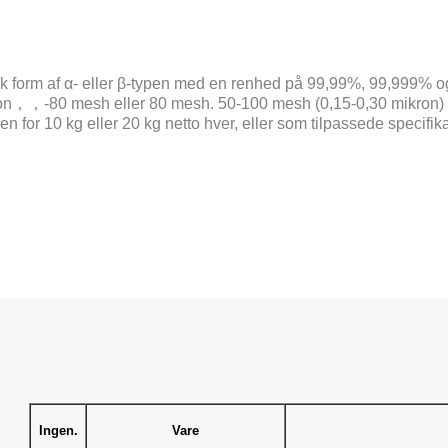
fisk form af α- eller β-typen med en renhed på 99,99%, 99,999
on，，-80 mesh eller 80 mesh. 50-100 mesh (0,15-0,30 mikron) i e
 10 kg eller 20 kg netto hver, eller som tilpassede specifikati
Ingen.
Vare