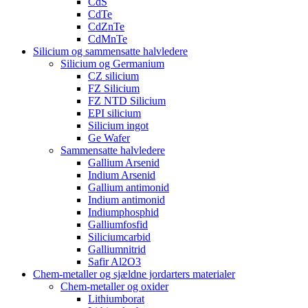
CdS
CdTe
CdZnTe
CdMnTe
Silicium og sammensatte halvledere
Silicium og Germanium
CZ silicium
FZ Silicium
FZ NTD Silicium
EPI silicium
Silicium ingot
Ge Wafer
Sammensatte halvledere
Gallium Arsenid
Indium Arsenid
Gallium antimonid
Indium antimonid
Indiumphosphid
Galliumfosfid
Siliciumcarbid
Galliumnitrid
Safir Al2O3
Chem-metaller og sjældne jordarters materialer
Chem-metaller og oxider
Lithiumborat