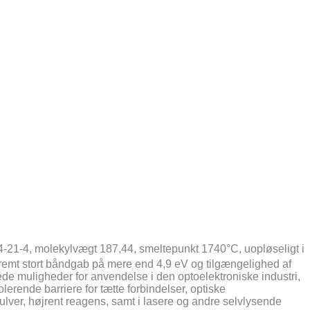
4-21-4, molekylvægt 187,44, smeltepunkt 1740°C, uopløseligt i
tremt stort båndgab på mere end 4,9 eV og tilgængelighed af
ede muligheder for anvendelse i den optoelektroniske industri,
lerende barriere for tætte forbindelser, optiske
lver, højrent reagens, samt i lasere og andre selvlysende