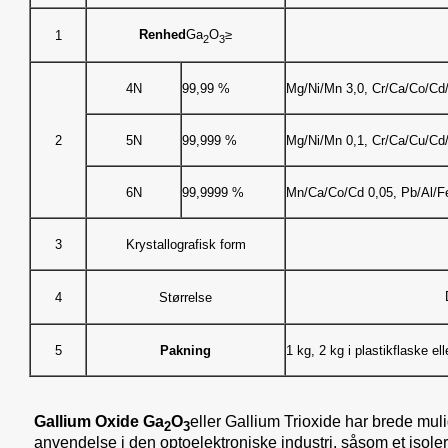
Renhed
Ga
O
≥
1
2
3
4N
99,99 %
Mg/Ni/Mn 3,0, Cr/Ca/Co/Cd/
2
5N
99,999 %
Mg/Ni/Mn 0,1, Cr/Ca/Cu/Cd/
6N
99,9999 %
Mn/Ca/Co/Cd 0,05, Pb/Al/F
3
Krystallografisk form
4
Størrelse
5
Pakning
1 kg, 2 kg i plastikflaske 
Gallium Oxide Ga
O
eller Gallium Trioxide har brede mul
2
3
anvendelse i den optoelektroniske industri, såsom et isoler