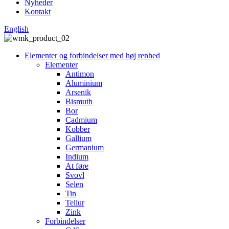
Nyheder
Kontakt
English
Elementer og forbindelser med høj renhed
Elementer
Antimon
Aluminium
Arsenik
Bismuth
Bor
Cadmium
Kobber
Gallium
Germanium
Indium
At føre
Svovl
Selen
Tin
Tellur
Zink
Forbindelser