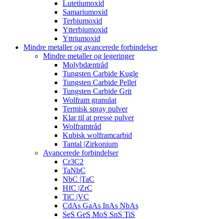
Lutetiumoxid
Samariumoxid
Terbiumoxid
Ytterbiumoxid
Yttriumoxid
Mindre metaller og avancerede forbindelser
Mindre metaller og legeringer
Molybdæntråd
Tungsten Carbide Kugle
Tungsten Carbide Pellet
Tungsten Carbide Grit
Wolfram granulat
Termisk spray pulver
Klar til at presse pulver
Wolframtråd
Kubisk wolframcarbid
Tantal |Zirkonium
Avancerede forbindelser
Cr3C2
TaNbC
NbC |TaC
HfC |ZrC
TiC |VC
CdAs GaAs InAs NbAs
SeS GeS MoS SnS TiS