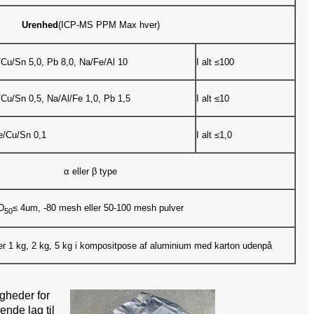
Urenhed
(ICP-MS PPM Max hver)
Cu/Sn 5,0, Pb 8,0, Na/Fe/Al 10
I alt ≤100
Cu/Sn 0,5, Na/Al/Fe 1,0, Pb 1,5
I alt ≤10
e/Cu/Sn 0,1
I alt ≤1,0
α eller β type
D
≤ 4um, -80 mesh eller 50-100 mesh pulver
50
eller 1 kg, 2 kg, 5 kg i kompositpose af aluminium med karton udenpå
igheder for
ende lag til