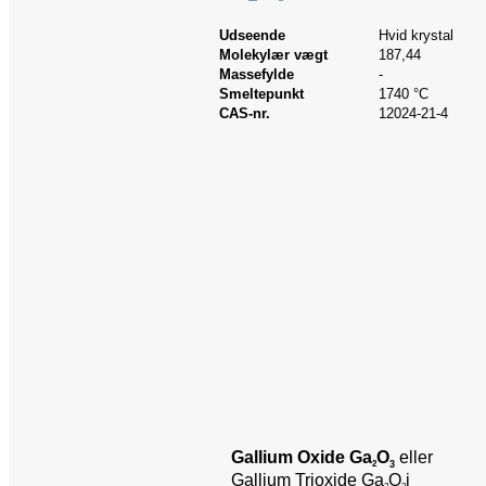
Udseende
Hvid krystal
Molekylær vægt
187,44
Massefylde
-
Smeltepunkt
1740 °C
CAS-nr.
12024-21-4
Gallium Oxide Ga
O
eller
2
3
Gallium Trioxide Ga
O
i