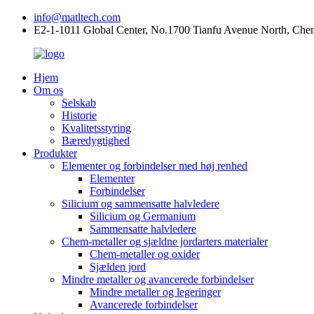
info@matltech.com
E2-1-1011 Global Center, No.1700 Tianfu Avenue North, Che
Hjem
Om os
Selskab
Historie
Kvalitetsstyring
Bæredygtighed
Produkter
Elementer og forbindelser med høj renhed
Elementer
Forbindelser
Silicium og sammensatte halvledere
Silicium og Germanium
Sammensatte halvledere
Chem-metaller og sjældne jordarters materialer
Chem-metaller og oxider
Sjælden jord
Mindre metaller og avancerede forbindelser
Mindre metaller og legeringer
Avancerede forbindelser