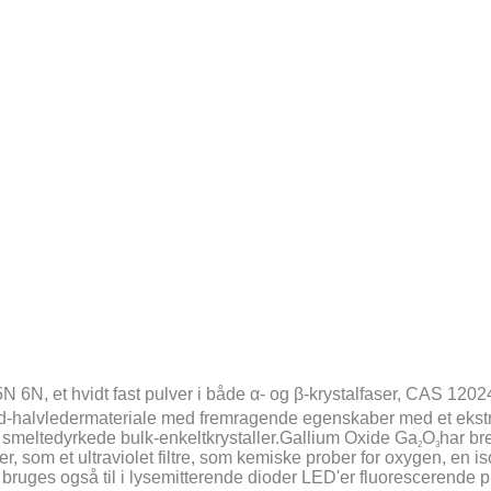
N, et hvidt fast pulver i både α- og β-krystalfaser, CAS 1202
 oxid-halvledermateriale med fremragende egenskaber med et eks
 af smeltedyrkede bulk-enkeltkrystaller.
Gallium Oxide Ga
O
har br
2
3
, som et ultraviolet filtre, som kemiske prober for oxygen, en iso
ruges også til i lysemitterende dioder LED'er fluorescerende pu