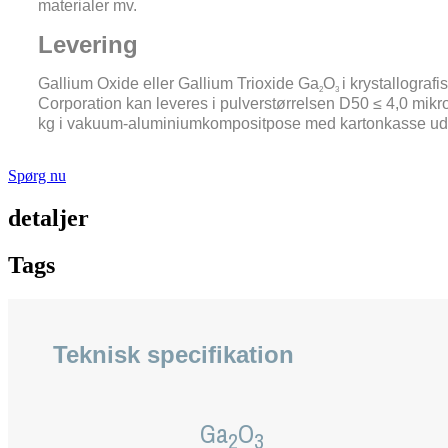
materialer mv.
Levering
Gallium Oxide eller Gallium Trioxide Ga
O
i krystallogra
2
3
Corporation kan leveres i pulverstørrelsen D50 ≤ 4,0 mikr
kg i vakuum-aluminiumkompositpose med kartonkasse uden for
Spørg nu
detaljer
Tags
Teknisk specifikation
Ga
O
2
3