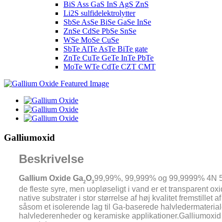
BiS Ass GaS InS AgS ZnS
Li2S sulfidelektrolytter
SbSe AsSe BiSe GaSe InSe
ZnSe CdSe PbSe SnSe
WSe MoSe CuSe
SbTe AlTe AsTe BiTe gate
ZnTe CuTe GeTe InTe PbTe
MoTe WTe CdTe CZT CMT
Galliumoxid
Beskrivelse
Gallium Oxide Ga
O
99,99%, 99,999% og 99,9999% 4N 5N 6
2
3
de fleste syre, men uopløseligt i vand er et transparent
native substrater i stor størrelse af høj kvalitet fremstillet
såsom et isolerende lag til Ga-baserede halvledermaterialer
halvlederenheder og keramiske applikationer.Galliumoxid b