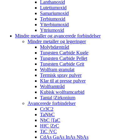
Lanthanoxid
Lutetiumoxid
Samariumoxid
Terbiumoxid
Ytterbiumoxid
Yttriumoxid
Mindre metaller og avancerede forbindelser
Mindre metaller og legeringer
Molybdæntråd
Tungsten Carbide Kugle
Tungsten Carbide Pellet
Tungsten Carbide Grit
Wolfram granulat
Termisk spray pulver
Klar til at presse pulver
Wolframtråd
Kubisk wolframcarbid
Tantal |Zirkonium
Avancerede forbindelser
Cr3C2
TaNbC
NbC |TaC
HfC |ZrC
TiC |VC
CdAs GaAs InAs NbAs