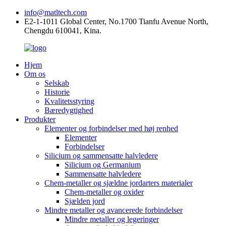
info@matltech.com
E2-1-1011 Global Center, No.1700 Tianfu Avenue North,
Chengdu 610041, Kina.
Hjem
Om os
Selskab
Historie
Kvalitetsstyring
Bæredygtighed
Produkter
Elementer og forbindelser med høj renhed
Elementer
Forbindelser
Silicium og sammensatte halvledere
Silicium og Germanium
Sammensatte halvledere
Chem-metaller og sjældne jordarters materialer
Chem-metaller og oxider
Sjælden jord
Mindre metaller og avancerede forbindelser
Mindre metaller og legeringer