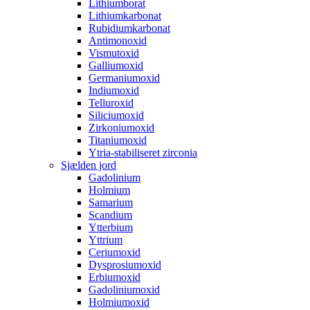
Lithiumborat
Lithiumkarbonat
Rubidiumkarbonat
Antimonoxid
Vismutoxid
Galliumoxid
Germaniumoxid
Indiumoxid
Telluroxid
Siliciumoxid
Zirkoniumoxid
Titaniumoxid
Ytria-stabiliseret zirconia
Sjælden jord
Gadolinium
Holmium
Samarium
Scandium
Ytterbium
Yttrium
Ceriumoxid
Dysprosiumoxid
Erbiumoxid
Gadoliniumoxid
Holmiumoxid