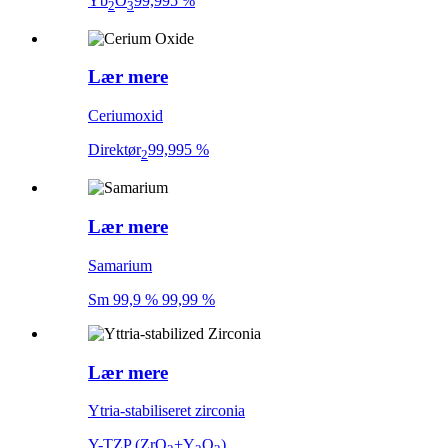
Yb
O
99,995 %
2
3
Lær mere
Ceriumoxid
Direktør
99,995 %
2
Lær mere
Samarium
Sm 99,9 % 99,99 %
Lær mere
Ytria-stabiliseret zirconia
Y-TZP (ZrO
+Y
O
)