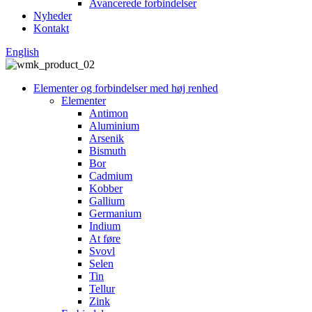
Avancerede forbindelser
Nyheder
Kontakt
English
Elementer og forbindelser med høj renhed
Elementer
Antimon
Aluminium
Arsenik
Bismuth
Bor
Cadmium
Kobber
Gallium
Germanium
Indium
At føre
Svovl
Selen
Tin
Tellur
Zink