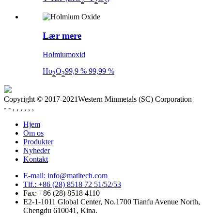
2
2
3
Lær mere
Holmiumoxid
Ho
O
99,9 % 99,99 %
2
3
Copyright © 2017-2021Western Minmetals (SC) Corporation
- - , , , , , ,
Hjem
Om os
Produkter
Nyheder
Kontakt
E-mail: info@matltech.com
Tlf.: +86 (28) 8518 72 51/52/53
Fax: +86 (28) 8518 4110
E2-1-1011 Global Center, No.1700 Tianfu Avenue North,
Chengdu 610041, Kina.