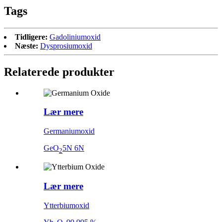
Tags
Tidligere:
Gadoliniumoxid
Næste:
Dysprosiumoxid
Relaterede produkter
Lær mere
Germaniumoxid
GeO
5N 6N
2
Lær mere
Ytterbiumoxid