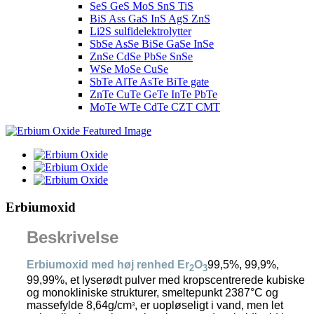
SeS GeS MoS SnS TiS
BiS Ass GaS InS AgS ZnS
Li2S sulfidelektrolytter
SbSe AsSe BiSe GaSe InSe
ZnSe CdSe PbSe SnSe
WSe MoSe CuSe
SbTe AlTe AsTe BiTe gate
ZnTe CuTe GeTe InTe PbTe
MoTe WTe CdTe CZT CMT
Erbiumoxid
Beskrivelse
Erbiumoxid med høj renhed Er
O
99,5%, 99,9%,
2
3
99,99%, et lyserødt pulver med kropscentrerede kubiske
og monokliniske strukturer, smeltepunkt 2387°C og
massefylde 8,64g/cm
, er uopløseligt i vand, men let
3