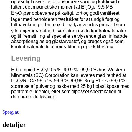
opløseligt i syre, let at absorbere vand og kuldioxid i
luften, det magnetiske moment af Er
O
er 9,5 MB
2
3
Er
O
bør opbevares på køligt, tørt og godt ventileret
2
3
lager med beholderen tæt lukket for at undgå fugt og
luftpåvirkning.
Erbiumoxid Er
O
anvendes primært som
2
3
yttriumjerngranatadditiver, atomreaktorkontrolmaterialer
og til fremstilling af specielle selvlysende glas, infrarøde
absorptionsglas og glasfarvestof, og bruges også som
kontrolmateriale til atomreaktor og optisk fiber mv.
Levering
Erbiumoxid Er
O
99,5 %, 99,9 %, 99,99 % hos Western
2
3
Minmetals (SC) Corporation kan leveres med renhed af
Er
O
/REO≥ 99,5 %, 99,9 %, 99,99 % og REO ≥ 99,0 % i
2
3
størrelse af pulver og pakke med 25 kg i plastikpose med
paptromle udenfor, eller som tilpasset specifikation til
den præfekte løsning
.
Spørg nu
detaljer