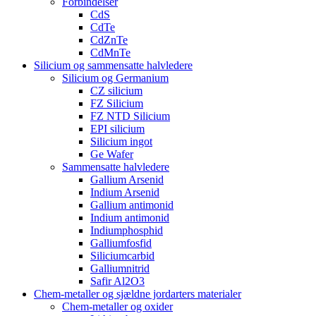
Forbindelser
CdS
CdTe
CdZnTe
CdMnTe
Silicium og sammensatte halvledere
Silicium og Germanium
CZ silicium
FZ Silicium
FZ NTD Silicium
EPI silicium
Silicium ingot
Ge Wafer
Sammensatte halvledere
Gallium Arsenid
Indium Arsenid
Gallium antimonid
Indium antimonid
Indiumphosphid
Galliumfosfid
Siliciumcarbid
Galliumnitrid
Safir Al2O3
Chem-metaller og sjældne jordarters materialer
Chem-metaller og oxider