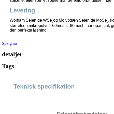
solcelle, eller som et sputtermål.Selenidforbindelse find
Levering
Wolfram Selenide WSe
og Molybdæn Selenide MoSe
, k
2
2
størrelsen mikropulver -60mesh, -80mesh, nanopartical, gra
den perfekte løsning.
Spørg nu
detaljer
Tags
Teknisk specifikation