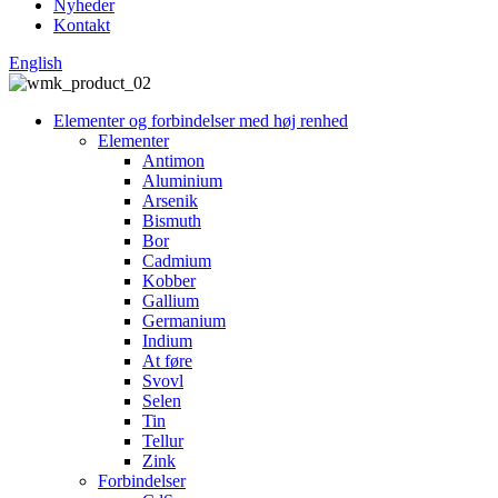
Nyheder
Kontakt
English
Elementer og forbindelser med høj renhed
Elementer
Antimon
Aluminium
Arsenik
Bismuth
Bor
Cadmium
Kobber
Gallium
Germanium
Indium
At føre
Svovl
Selen
Tin
Tellur
Zink
Forbindelser