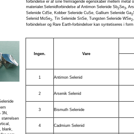
forbindelse er af sine fremragende egenskaber mellem metal og k
materialer.Selenidforbindelse af Antimon Selenide Sb
Se
, Ar
2
3
Selenide CdSe, Kobber Selenide CuSe, Gallium Selenide Ga
2
Selenid MoSe
, Tin Selenide SnSe, Tungsten Selenide WSe
2
2
forbindelser og Rare Earth-forbindelser kan syntetiseres i form 
Ingen.
Vare
1
Antimon Selenid
2
Arsenik Selenid
elenide
ern
3
Bismuth Selenide
% 3N,
 størrelsen
tical,
4
Cadmium Selenid
 blank,