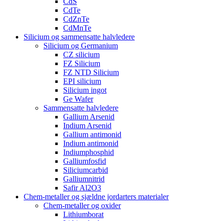
CdS
CdTe
CdZnTe
CdMnTe
Silicium og sammensatte halvledere
Silicium og Germanium
CZ silicium
FZ Silicium
FZ NTD Silicium
EPI silicium
Silicium ingot
Ge Wafer
Sammensatte halvledere
Gallium Arsenid
Indium Arsenid
Gallium antimonid
Indium antimonid
Indiumphosphid
Galliumfosfid
Siliciumcarbid
Galliumnitrid
Safir Al2O3
Chem-metaller og sjældne jordarters materialer
Chem-metaller og oxider
Lithiumborat