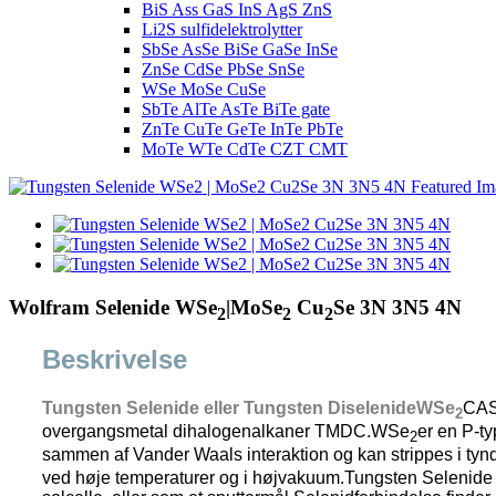
BiS Ass GaS InS AgS ZnS
Li2S sulfidelektrolytter
SbSe AsSe BiSe GaSe InSe
ZnSe CdSe PbSe SnSe
WSe MoSe CuSe
SbTe AlTe AsTe BiTe gate
ZnTe CuTe GeTe InTe PbTe
MoTe WTe CdTe CZT CMT
Wolfram Selenide WSe
|MoSe
Cu
Se 3N 3N5 4N
2
2
2
Beskrivelse
Tungsten Selenide eller Tungsten Diselenide
WSe
CAS
2
overgangsmetal dihalogenalkaner TMDC.WSe
er en P-t
2
sammen af ​​Vander Waals interaktion og kan strippes i tyn
ved høje temperaturer og i højvakuum.
Tungsten Selenide t