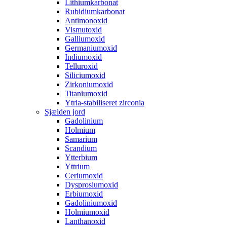
Lithiumkarbonat
Rubidiumkarbonat
Antimonoxid
Vismutoxid
Galliumoxid
Germaniumoxid
Indiumoxid
Telluroxid
Siliciumoxid
Zirkoniumoxid
Titaniumoxid
Ytria-stabiliseret zirconia
Sjælden jord
Gadolinium
Holmium
Samarium
Scandium
Ytterbium
Yttrium
Ceriumoxid
Dysprosiumoxid
Erbiumoxid
Gadoliniumoxid
Holmiumoxid
Lanthanoxid