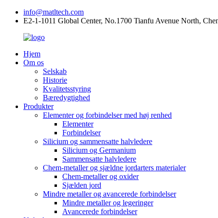
info@matltech.com
E2-1-1011 Global Center, No.1700 Tianfu Avenue North, Che
Hjem
Om os
Selskab
Historie
Kvalitetsstyring
Bæredygtighed
Produkter
Elementer og forbindelser med høj renhed
Elementer
Forbindelser
Silicium og sammensatte halvledere
Silicium og Germanium
Sammensatte halvledere
Chem-metaller og sjældne jordarters materialer
Chem-metaller og oxider
Sjælden jord
Mindre metaller og avancerede forbindelser
Mindre metaller og legeringer
Avancerede forbindelser