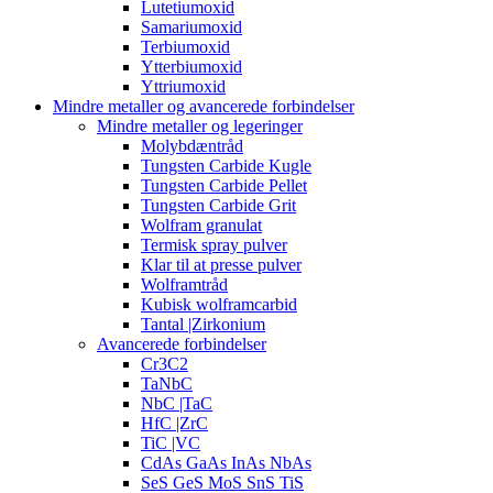
Lutetiumoxid
Samariumoxid
Terbiumoxid
Ytterbiumoxid
Yttriumoxid
Mindre metaller og avancerede forbindelser
Mindre metaller og legeringer
Molybdæntråd
Tungsten Carbide Kugle
Tungsten Carbide Pellet
Tungsten Carbide Grit
Wolfram granulat
Termisk spray pulver
Klar til at presse pulver
Wolframtråd
Kubisk wolframcarbid
Tantal |Zirkonium
Avancerede forbindelser
Cr3C2
TaNbC
NbC |TaC
HfC |ZrC
TiC |VC
CdAs GaAs InAs NbAs
SeS GeS MoS SnS TiS