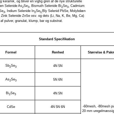
eramik, og bliver en vigtig gren af ​​de nye strukturelle
sen Selenide As
Se
, Bismuth Selenide Bi
Se
, Cadmium
2
3
2
3
Se
, Indium Selenide In
Se
Bly Selenid PbSe,
Molybdæn
3
2
3,
, Zink Selenide ZnSe osv. og dets (Li, Na, K, Be, Mg, Ca)
af pulver, granulat, klump, bar og substrat.
Standard Specifikation
Formel
Renhed
Størrelse & Pak
Sb
Se
4N 5N
2
3
As
Se
5N 6N
2
3
Bi
Se
4N 5N
2
3
-60mesh, -80mesh pul
CdSe
4N 5N 6N
20 mm uregelmæssig