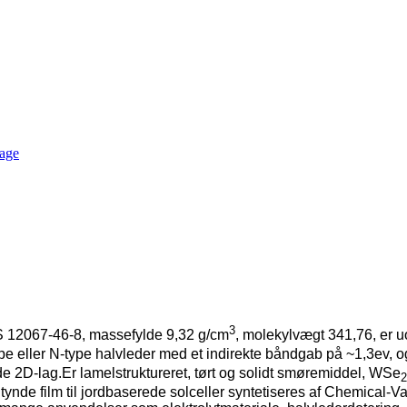
3
 12067-46-8, massefylde 9,32 g/cm
, molekylvægt 341,76, er u
ype eller N-type halvleder med et indirekte båndgab på ~1,3ev, o
de 2D-lag.Er lamelstruktureret, tørt og solidt smøremiddel, WSe
2
ynde film til jordbaserede solceller syntetiseres af Chemical-V