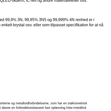
 QLED-skærm, IC-felt og andre materialefelter osv.
med 99,9% 3N, 99,95% 3N5 og 99,999% 4N renhed er i
elt krystal osv. eller som tilpasset specifikation for at nå
menterne og metalloidforbindelserne, som har en støkiometrisk
 danne en forbindelsesbaseret fast opløsning.Inter-metallisk