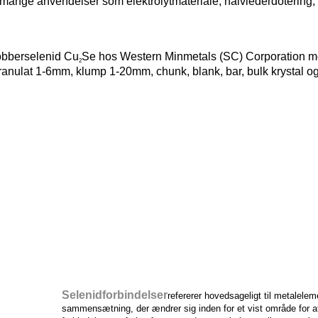
er mange anvendelser som elektrolytmateriale, halvlederdotering,
obberselenid Cu
Se hos Western Minmetals (SC) Corporation 
2
nulat 1-6mm, klump 1-20mm, chunk, blank, bar, bulk krystal og enk
Selenidforbindelser
refererer hovedsageligt til metalele
sammensætning, der ændrer sig inden for et vist område for at