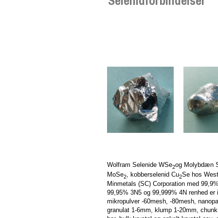
Selenidforbindelser
Wolfram Selenide WSe
og Molybdæn S
2
MoSe
, kobberselenid Cu
Se hos West
2
2
Minmetals (SC) Corporation med 99,9
99,95% 3N5 og 99,999% 4N renhed er i
mikropulver -60mesh, -80mesh, nanopar
granulat 1-6mm, klump 1-20mm, chunk,