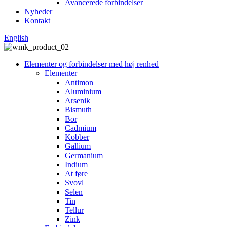
Avancerede forbindelser
Nyheder
Kontakt
English
Elementer og forbindelser med høj renhed
Elementer
Antimon
Aluminium
Arsenik
Bismuth
Bor
Cadmium
Kobber
Gallium
Germanium
Indium
At føre
Svovl
Selen
Tin
Tellur
Zink