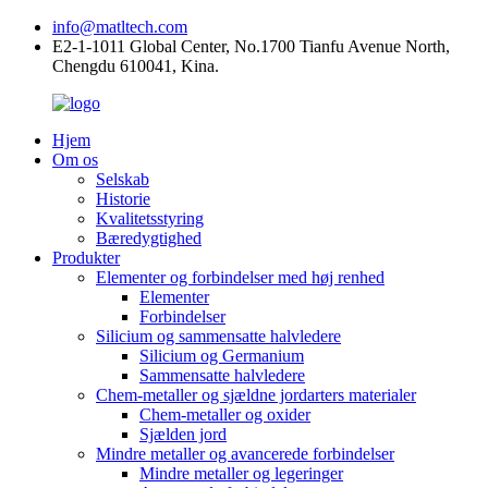
info@matltech.com
E2-1-1011 Global Center, No.1700 Tianfu Avenue North,
Chengdu 610041, Kina.
Hjem
Om os
Selskab
Historie
Kvalitetsstyring
Bæredygtighed
Produkter
Elementer og forbindelser med høj renhed
Elementer
Forbindelser
Silicium og sammensatte halvledere
Silicium og Germanium
Sammensatte halvledere
Chem-metaller og sjældne jordarters materialer
Chem-metaller og oxider
Sjælden jord
Mindre metaller og avancerede forbindelser
Mindre metaller og legeringer