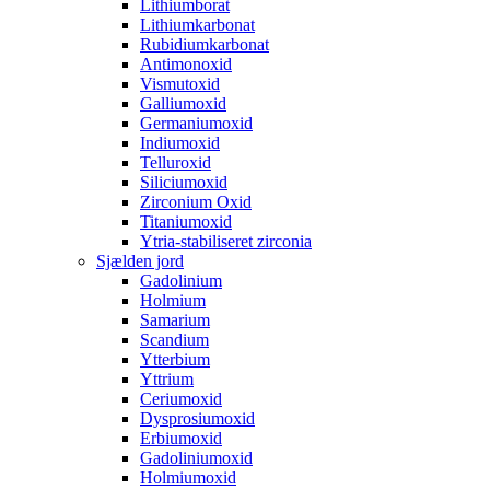
Lithiumborat
Lithiumkarbonat
Rubidiumkarbonat
Antimonoxid
Vismutoxid
Galliumoxid
Germaniumoxid
Indiumoxid
Telluroxid
Siliciumoxid
Zirconium Oxid
Titaniumoxid
Ytria-stabiliseret zirconia
Sjælden jord
Gadolinium
Holmium
Samarium
Scandium
Ytterbium
Yttrium
Ceriumoxid
Dysprosiumoxid
Erbiumoxid
Gadoliniumoxid
Holmiumoxid