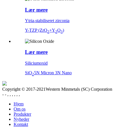
Lær mere
Ytria-stabiliseret zirconia
Y-TZP (ZrO
+Y
O
)
2
2
3
Lær mere
Siliciumoxid
SiO
5N Micron 3N Nano
2
Copyright © 2017-2021Western Minmetals (SC) Corporation
- - , , , , , ,
Hjem
Om os
Produkter
Nyheder
Kontakt