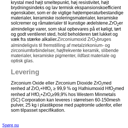
krystal med højt smeltepunkt, høj resistivitet, højt
brydningsindeks og lav termisk ekspansionskoefficient
egenskaber, som er de vigtige højtemperaturbestandige
materialer, keramiske isoleringsmaterialer, keramiske
solcremer og råmaterialer til kunstige ædelstene.ZrO
er
2
almindelige varer, som skal opbevares på et køligt, tørt
og godt ventileret sted, hold beholderen tæt lukket og
væk fra stærke alkalier.
Zirconiumoxid ZrO
bruges
2
almindeligvis til fremstilling af metalzirkonium- og
zirconiumforbindelser, højfrekvente keramik, slibende
materialer, keramiske pigmenter, ildfast materiale og
optisk glas.
Levering
Zirconium Oxide eller Zirconium Dioxide ZrO
med
2
renhed af ZrO
+HfO
≥ 99,9 % og Hafniumoxid
HfO
med
2
2
2
renhed af HfO
+ZrO
≥99,9% hos Western Minmetals
2
2
(SC) Corporation kan leveres i størrelsen 60-150mesh
pulver, 25 kg i plastikpose med paptromle udenfor, eller
som tilpasset specifikation.
Spørg nu