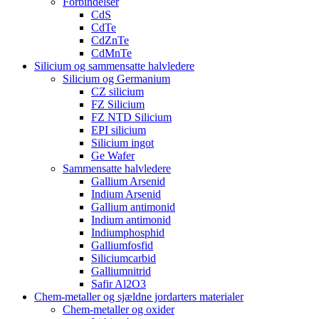
Forbindelser
CdS
CdTe
CdZnTe
CdMnTe
Silicium og sammensatte halvledere
Silicium og Germanium
CZ silicium
FZ Silicium
FZ NTD Silicium
EPI silicium
Silicium ingot
Ge Wafer
Sammensatte halvledere
Gallium Arsenid
Indium Arsenid
Gallium antimonid
Indium antimonid
Indiumphosphid
Galliumfosfid
Siliciumcarbid
Galliumnitrid
Safir Al2O3
Chem-metaller og sjældne jordarters materialer
Chem-metaller og oxider