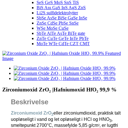
SeS GeS MoS SnS TiS
BiS Ass GaS InS AgS ZnS
Li2S sulfidelektrolytter
SbSe AsSe BiSe GaSe InSe
ZnSe CdSe PbSe SnSe
WSe MoSe CuSe
SbTe AlTe AsTe BiTe gate
ZnTe CuTe GeTe InTe PbTe
MoTe WTe CdTe CZT CMT
Zirconiumoxid ZrO₂ |Hafniumoxid HfO₂ 99,9 %
Beskrivelse
Zirconiumoxid ZrO
eller zirconiumdioxid, praktisk talt
2
uopløseligt i vand og let opløseligt i HCl og HNO
,
3
smeltepunkt 2700°C, massefylde 5,85 g/cm
, er lugtfri
3