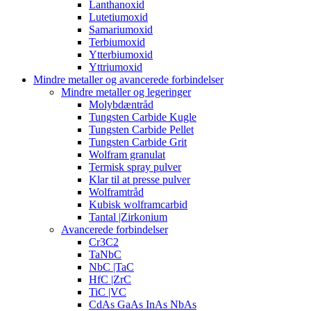
Lanthanoxid
Lutetiumoxid
Samariumoxid
Terbiumoxid
Ytterbiumoxid
Yttriumoxid
Mindre metaller og avancerede forbindelser
Mindre metaller og legeringer
Molybdæntråd
Tungsten Carbide Kugle
Tungsten Carbide Pellet
Tungsten Carbide Grit
Wolfram granulat
Termisk spray pulver
Klar til at presse pulver
Wolframtråd
Kubisk wolframcarbid
Tantal |Zirkonium
Avancerede forbindelser
Cr3C2
TaNbC
NbC |TaC
HfC |ZrC
TiC |VC
CdAs GaAs InAs NbAs