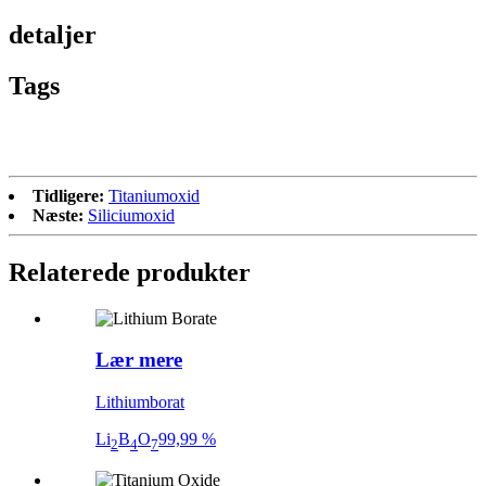
detaljer
Tags
Tidligere:
Titaniumoxid
Næste:
Siliciumoxid
Relaterede produkter
Lær mere
Lithiumborat
Li
B
O
99,99 %
2
4
7