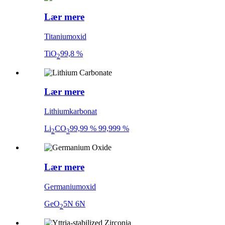
Lær mere
Titaniumoxid
TiO
99,8 %
2
Lær mere
Lithiumkarbonat
Li
CO
99,99 % 99,999 %
2
3
Lær mere
Germaniumoxid
GeO
5N 6N
2